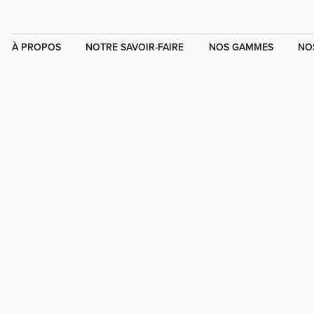
À PROPOS
NOTRE SAVOIR-FAIRE
NOS GAMMES
NO
Groupe
Une équipe
Arts de la
Comptoir
disponible
table
Groupe
Engagement qualité
Buffet &
Bunzl
Transition
Vente à
écologique
emporter
Cuisine
Textile &
Hygiène
Nos
catalogues